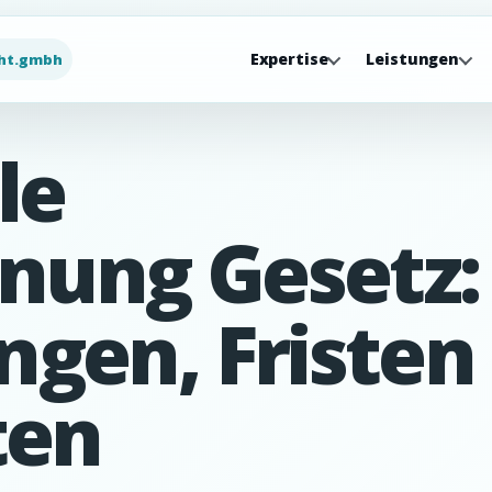
Expertise
Leistungen
ht.gmbh
le
ung Gesetz:
gen, Fristen
ten