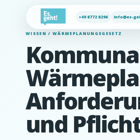
+49 8772 8296
info@es-ge
WISSEN / WÄRMEPLANUNGSGESETZ
Kommuna
Wärmeplan
Anforderun
und Pflich