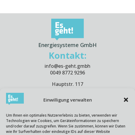
Energiesysteme GmbH
Kontakt:
info@es-geht.gmbh
0049 8772 9296
Hauptstr. 117
10827 Berlin
Germany
Einwilligung verwalten
Es-geht! @ Office:
Um Ihnen ein optimales Nutzererlebnis zu bieten, verwenden wir
Mo.-Do.(Thu.): 8.00-17.00
Technologien wie Cookies, um Geräteinformationen zu speichern
Fr.: 8.00-15.00
und/oder darauf zuzugreifen. Wenn Sie zustimmen, können wir Daten
wie Ihr Surfverhalten oder eindeutige IDs auf dieser Website