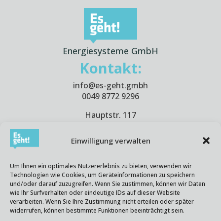
Energiesysteme GmbH
Kontakt:
info@es-geht.gmbh
0049 8772 9296
Hauptstr. 117
10827 Berlin
Germany
Einwilligung verwalten
Es-geht! @ Office:
Um Ihnen ein optimales Nutzererlebnis zu bieten, verwenden wir
Mo.-Do.(Thu.): 8.00-17.00
Technologien wie Cookies, um Geräteinformationen zu speichern
Fr.: 8.00-15.00
und/oder darauf zuzugreifen. Wenn Sie zustimmen, können wir Daten
wie Ihr Surfverhalten oder eindeutige IDs auf dieser Website
verarbeiten. Wenn Sie Ihre Zustimmung nicht erteilen oder später
widerrufen, können bestimmte Funktionen beeinträchtigt sein.
Social :