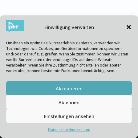
Einwilligung verwalten
WAS DIESES PROJEKT ZEIGT
Um Ihnen ein optimales Nutzererlebnis zu bieten, verwenden wir
Technologien wie Cookies, um Geräteinformationen zu speichern
Komplexe Quartiere
und/oder darauf zuzugreifen. Wenn Sie zustimmen, können wir Daten
wie Ihr Surfverhalten oder eindeutige IDs auf dieser Website
brauchen systemische
verarbeiten. Wenn Sie Ihre Zustimmung nicht erteilen oder später
widerrufen, können bestimmte Funktionen beeinträchtigt sein.
Energieplanung
Akzeptieren
Ablehnen
Röslau zeigt, dass Es-geht! komplexe
Einstellungen ansehen
Quartierssituationen fachlich strukturieren und
Datenschutz
Impressum
in eine kommunale Entscheidungslogik