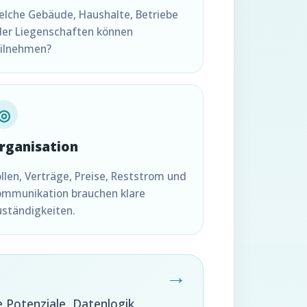
lche Gebäude, Haushalte, Betriebe
der Liegenschaften können
eilnehmen?
◎
rganisation
llen, Verträge, Preise, Reststrom und
ommunikation brauchen klare
ständigkeiten.
e Potenziale, Datenlogik