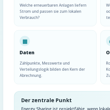
Welche erneuerbaren Anlagen liefern
We
Strom und passen sie zum lokalen
o
Verbrauch?
t
▦
Daten
O
Zählpunkte, Messwerte und
Ro
Verteilungslogik bilden den Kern der
K
Abrechnung.
Zu
Der zentrale Punkt
Energy Sharing ist projektfähig, wenn lokal