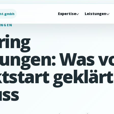
Expertise
Leistungen
ht.gmbh
UNGEN
ring
ungen: Was v
tstart geklärt
ss