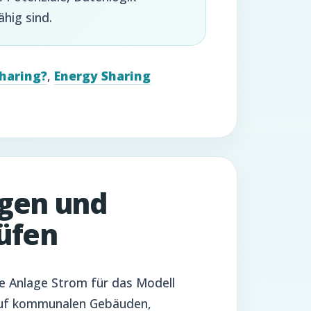
hig sind.
Sharing?
,
Energy Sharing
agen und
üfen
e Anlage Strom für das Modell
 auf kommunalen Gebäuden,