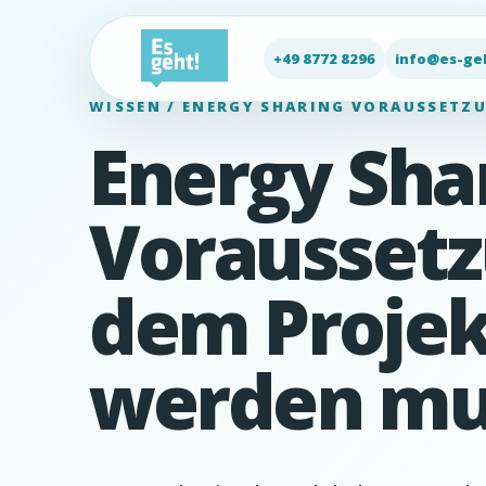
+49 8772 8296
info@es-ge
WISSEN / ENERGY SHARING VORAUSSETZ
Energy Sha
Voraussetz
dem Projek
werden mu